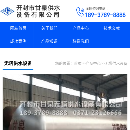
网站首页
关于我们
产品中心
技术文献
成功案例
产品知识
联系我们
无塔供水设备
您的位置：
首页
>>
产品中心
>>
无塔供水设备