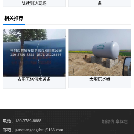
陆续到达现场
备
相关推荐
无塔供水器
农用无塔供水设备
电话：189-3789-8888
加微信 享优惠
邮箱：ganquangongshui@163.com