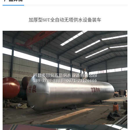
加厚型60T全自动无塔供水设备装车